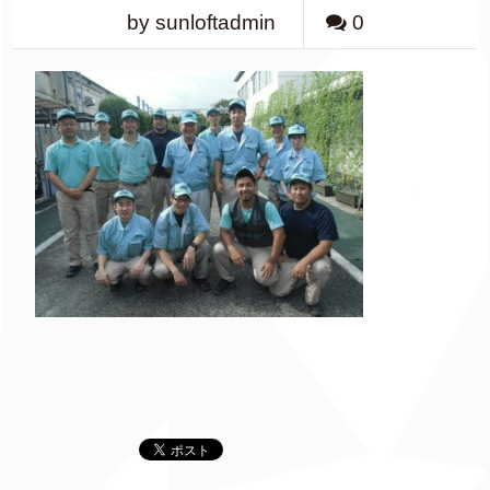
by sunloftadmin
0